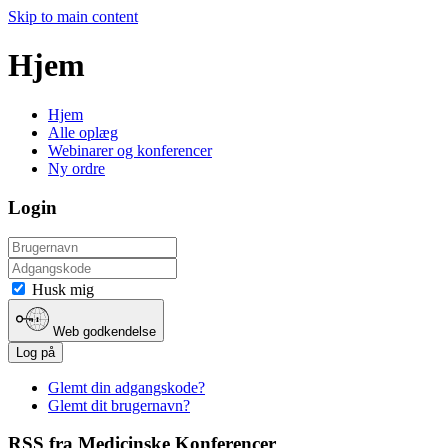
Skip to main content
Hjem
Hjem
Alle oplæg
Webinarer og konferencer
Ny ordre
Login
Husk mig
Web godkendelse
Log på
Glemt din adgangskode?
Glemt dit brugernavn?
RSS fra Medicinske Konferencer